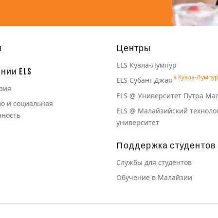
 навигация
я
Центры
ELS Куала-Лумпур
нии ELS
ELS Субанг Джая
зия
ELS @ Университет Путра Ма
о и социальная
ELS @ Малайзийский техноло
нность
университет
Поддержка студентов
Службы для студентов
Обучение в Малайзии