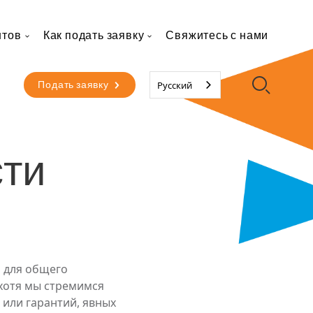
нтов
Как подать заявку
Свяжитесь с нами
Второе меню
Русский
Подать заявку
сти
 для общего
 хотя мы стремимся
 или гарантий, явных