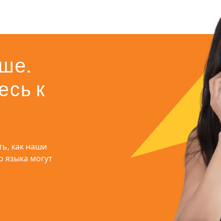
ше.
есь к
ь, как наши 
 языка могут 