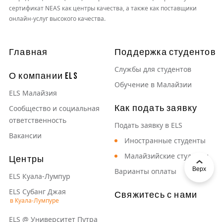
сертификат NEAS как центры качества, а также как поставщики
онлайн-услуг высокого качества.
Основная навигация
Главная
Поддержка студентов
Службы для студентов
О компании ELS
Обучение в Малайзии
ELS Малайзия
Как подать заявку
Сообщество и социальная
ответственность
Подать заявку в ELS
Вакансии
Иностранные студенты
Малайзийские студенты
Центры
Верх
Варианты оплаты
ELS Куала-Лумпур
ELS Субанг Джая
Свяжитесь с нами
ELS @ Университет Путра