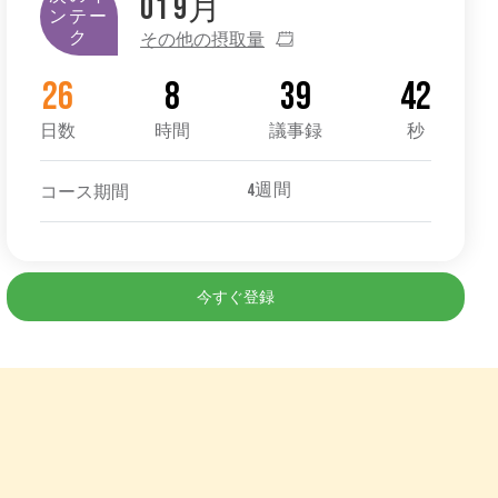
01
9月
ンテー
その他の摂取量
ク
26
8
39
41
日数
時間
議事録
秒
コース期間
4週間
今すぐ登録