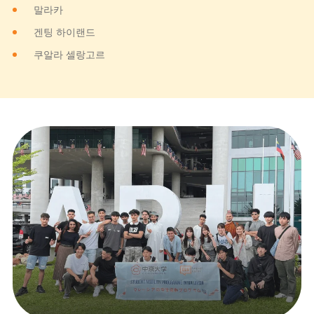
말라카
겐팅 하이랜드
쿠알라 셀랑고르