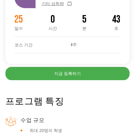
기타 섭취량
25
0
5
43
일수
시간
분
초
코스 기간
4주
지금 등록하기
프로그램 특징
수업 규모
최대 20명의 학생